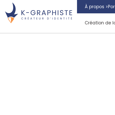
À propos >
Por
Création de l
Logotype : Qu'es
c'est ?
Publié le
23/03/2022
Un
logotype
est un type de logo qui repr
graphique d’une entreprise par le nom de
généralement reconnaissable par son st
plutôt abstrait (comme par exemple Coc