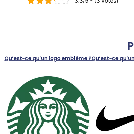
3.3/5 - (3 votes)
P
Qu’est-ce qu’un logo emblème ?
Qu’est-ce qu’un