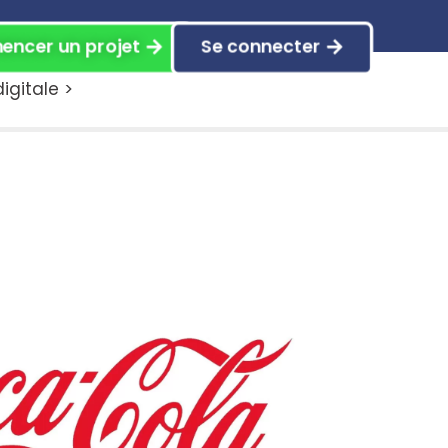
ncer un projet
Se connecter
gitale >