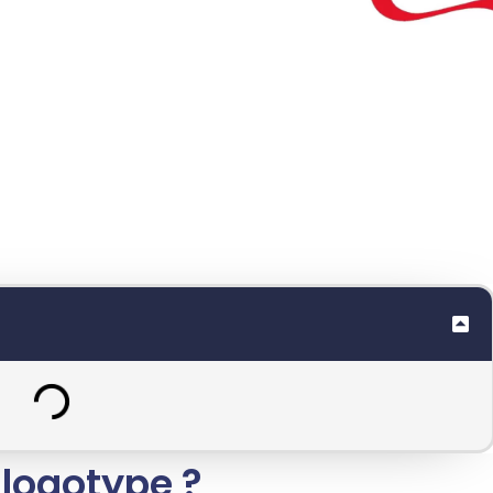
e lors de la création
bition de
créer un logo
, le logotype est une
é visuelle unique.
 logotype ?