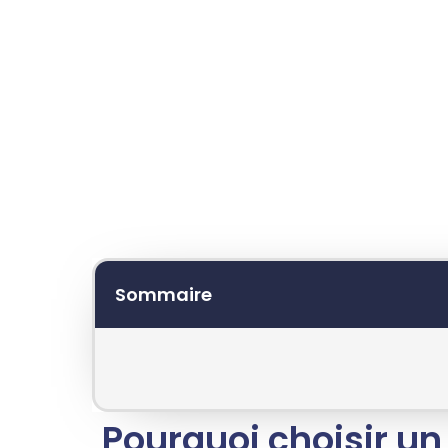
son
type de logo
est une étape important
d’un logo d’entreprise. Si vous avez l’am
unique
, reflétant des valeurs très fortes
excellente solution pour créer une identit
Sommaire
Pourquoi choisir un