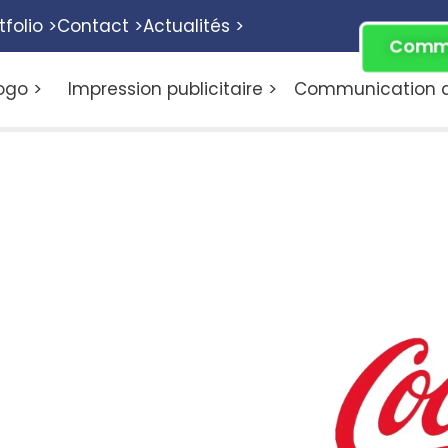
tfolio >
Contact >
Actualités >
Comme
ogo >
Impression publicitaire >
Communication di
t-ce que
ésente l’identité
 marque. Il est
yle typographique
a-Cola ou IBM). Choisir