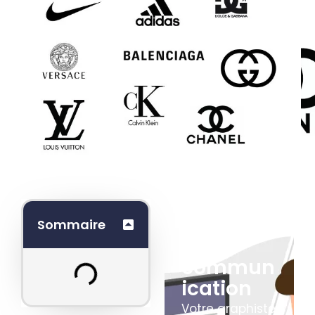
Boostez
Sommaire
votre
commun
ication
Votre graphiste