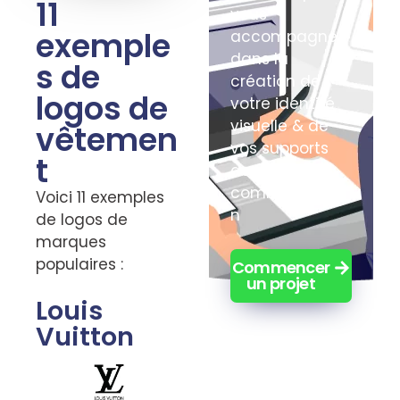
11
vous
exemple
accompagne
dans la
s de
création de
logos de
votre identité
visuelle & de
vêtemen
vos supports
t
de
communicatio
Voici 11 exemples
n
de logos de
marques
populaires :
Commencer
un projet
Louis
Vuitton