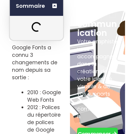
Boostez
Sommaire
votre
commun
ication
Votre graphiste
Google Fonts a
vous
connu 3
accompagne
changements de
dans la
nom depuis sa
création de
sortie :
votre identité
visuelle & de
2010 : Google
vos supports
Web Fonts
de
2012 : Polices
communicatio
du répertoire
n
de polices
de Google
Commencer