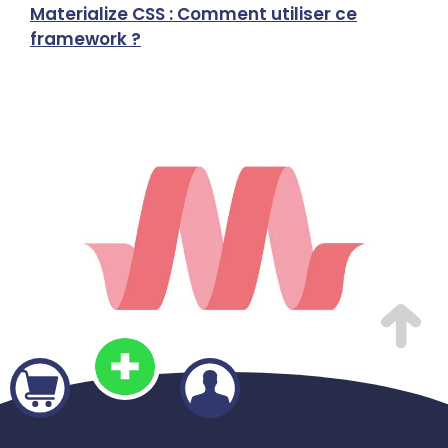
Materialize CSS : Comment utiliser ce
Goo
framework ?
gra
icô