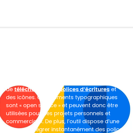
Google Fonts : L'outil pour
télécharger gratuitement
des polices d'écritures et
des icônes
Publié le
07/02/2022
Google Fonts
est un outil gratuit qui permet
de
télécharger des polices d’écritures
et
des icônes. Ces éléments typographiques
sont « open source » et peuvent donc être
utilisées pour des projets personnels et
commerciaux. De plus, l’outil dispose d’une
API pour intégrer instantanément des polices