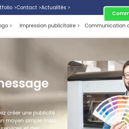
tfolio >
Contact >
Actualités >
Comme
ogo >
Impression publicitaire >
Communication di
message
ez créer une publicité
 un moyen simple mais
 services et des