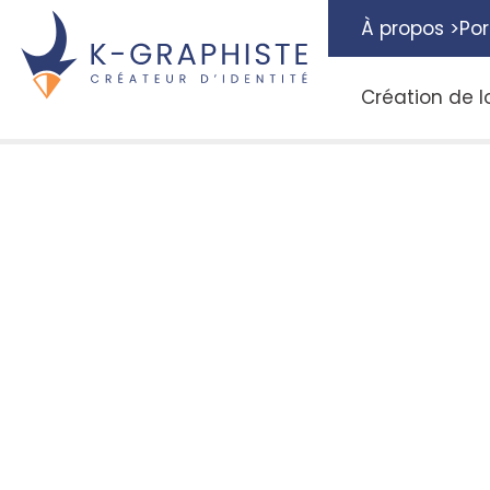
À propos >
Por
Création de l
Communiquez av
logo mascotte po
entreprise
Publié le
01/04/2022
Vous souhaitez créer un logo mascotte ?