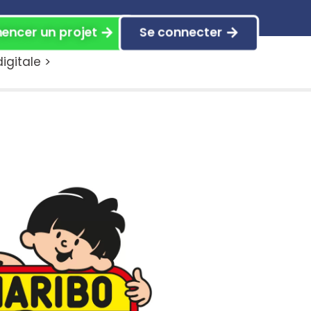
ncer un projet
Se connecter
gitale >