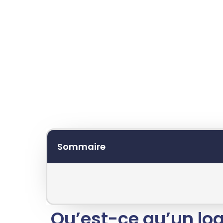
moyen d’ajouter un peu de fun et de pers
marque. Un logo de mascotte bien conçu
votre marque à se démarquer de la conc
Sommaire
Qu’est-ce qu’un lo