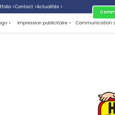
tfolio >
Contact >
Actualités >
Comme
ogo >
Impression publicitaire >
Communication di
ec un
ur votre
 C’est un excellent