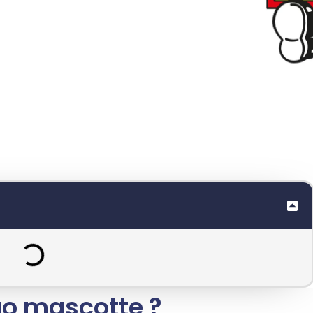
onnalité à votre
 peut vraiment aider
urrence.
go mascotte ?