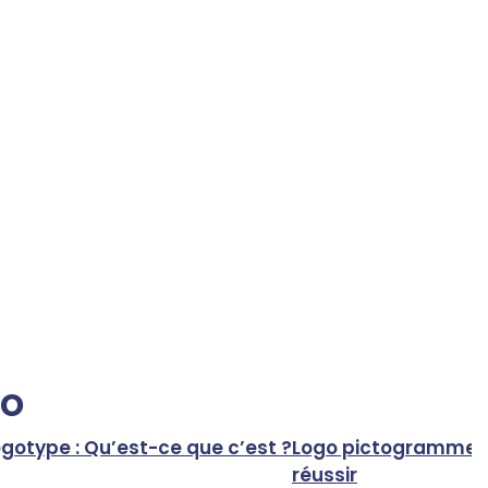
go
gotype : Qu’est-ce que c’est ?
Logo pictogramme : 
réussir