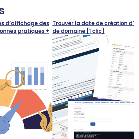
s
ps d’affichage des
Trouver la date de création d’
onnes pratiques +
de domaine [1 clic]