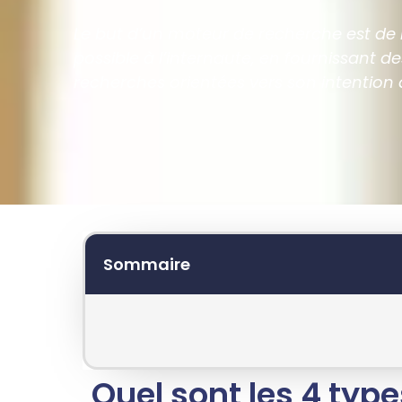
Le but d’un moteur de recherche est de
possible à l’internaute, en fournissant de
recherches orientées vers son intention 
Sommaire
Quel sont les 4 type