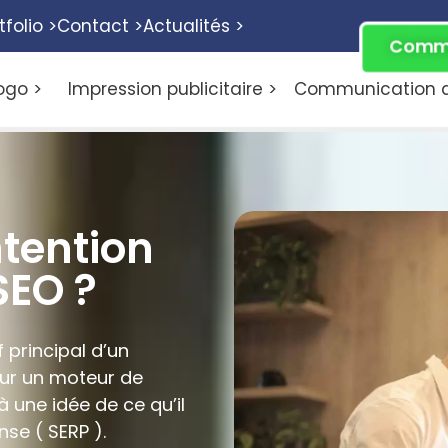
tfolio >
Contact >
Actualités >
Comme
ogo >
Impression publicitaire >
Communication di
ntention
SEO ?
f principal d’un
sur un moteur de
à une idée de ce qu’il
se ( SERP ).