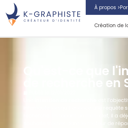
À propos >
Por
Création de l
Qu'est-ce que l'i
de recherche en 
Publié le
12/01/2022
Une
intention de recherche
est l’objecti
internaute lorsqu’il énonce une requête 
recherche. En tapant un mot-clef, il a déj
souhaite trouver dans le moteur de répon