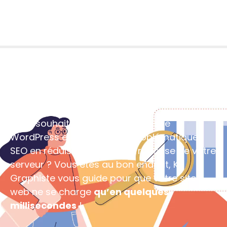
Comment réduire le
temps de chargement des
pages sur WordPress ?
Publié le
10/12/2023
Vous souhaitez optimiser votre site
WordPress et corriger vos problématiques
SEO en réduisant le délai de réponse de votre
serveur ? Vous êtes au bon endroit, K-
Graphiste vous guide pour que votre site
web ne se charge
qu’en quelques
millisecondes
!