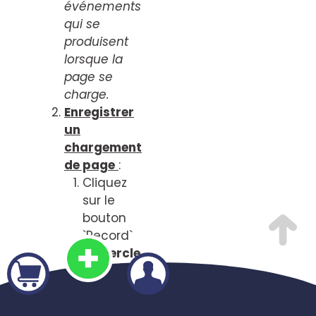
événements
qui se
produisent
lorsque la
page se
charge.
Enregistrer
un
chargement
de page
:
Cliquez
sur le
bouton
`Record`
(
le cercle
rouge
)
ou
pressez