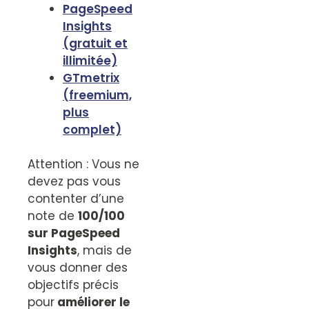
PageSpeed
Insights
(gratuit et
illimitée)
GTmetrix
(freemium,
plus
complet)
Attention : Vous ne
devez pas vous
contenter d’une
note de
100/100
sur PageSpeed
Insights
, mais de
vous donner des
objectifs précis
pour
améliorer le