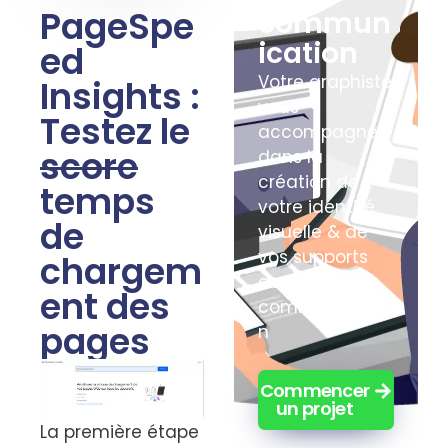
PageSpe
commun
ication
ed
Votre graphiste
Insights :
vous
Testez le
accompagne
score
dans la
création de
temps
votre identité
de
visuelle & de
vos supports
chargem
de
ent des
communicatio
pages
n
Commencer
un projet
La première étape