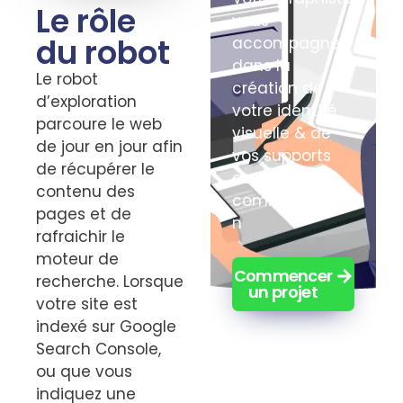
Le rôle
vous
du robot
accompagne
dans la
Le robot
création de
d’exploration
votre identité
parcoure le web
visuelle & de
de jour en jour afin
vos supports
de récupérer le
de
contenu des
communicatio
pages et de
n
rafraichir le
moteur de
Commencer
recherche. Lorsque
un projet
votre site est
indexé sur Google
Search Console,
ou que vous
indiquez une