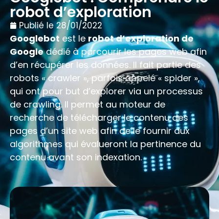
robot d’exploration
Publié le
28/01/2022
Googlebot
est le
robot d’exploration de
Google
dédié à parcourir les pages web afin
d’en récupérer les données. Il fait partie des
robots « crawler », parfois appelé « spider »,
qui ont pour but d’explorer via un processus
de crawling. Il permet au moteur de
recherche de télécharger le contenu des
pages d’un site web afin de le fournir aux
algorithmes qui évalueront la pertinence du
contenu avant son indexation.