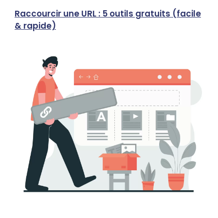
Raccourcir une URL : 5 outils gratuits (facile
SEO
& rapide)
Ast
(U