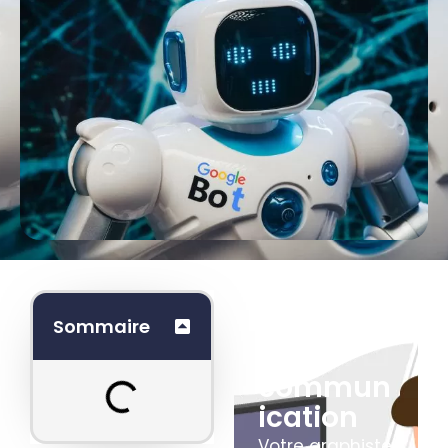
Boostez
Sommaire
votre
commun
ication
Votre graphiste