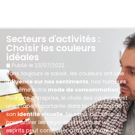
Secteurs d'activités :
Choisir les couleurs
idéales
Publié le
23/07/2022
Sans toujours le savoir, les couleurs ont une
influence sur nos sentiments
, nos humeurs
et même notre
mode de consommation
.
Pour une entreprise, le choix des couleurs est
une étape importante dans la définition de
son
identité visuelle
. Se servir de celles-ci
pour attirer les regards et marquer les
esprits peut contribuer à la prospérité de