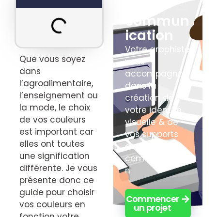
votre
commun
ication
Votre graphiste
Que vous soyez
vous
dans
accompagne
l’agroalimentaire,
dans la
l’enseignement ou
création de
la mode, le choix
votre identité
de vos couleurs
visuelle & de
est important car
vos supports
elles ont toutes
de
une signification
communicatio
différente. Je vous
n
présente donc ce
guide pour choisir
Commencer
vos couleurs en
un projet
fonction votre