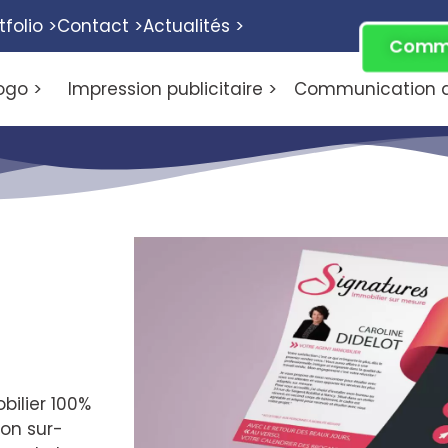
tfolio >
Contact >
Actualités >
Comme
ogo >
Impression publicitaire >
Communication di
bilier 100%
ion sur-