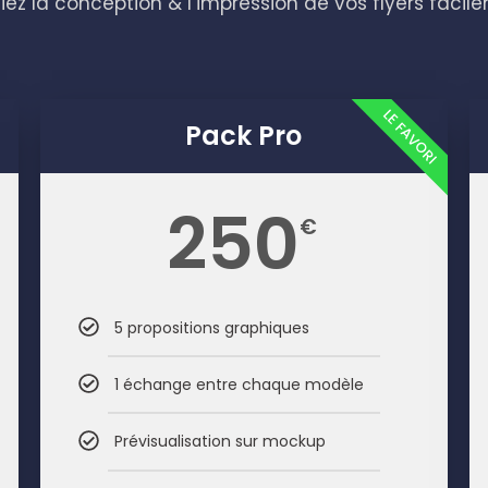
iez la conception & l’impression de vos flyers facil
LE FAVORI
Pack Pro
250
€
5 propositions graphiques
1 échange entre chaque modèle
Prévisualisation sur mockup