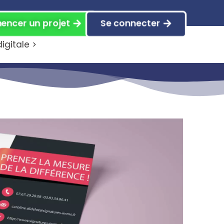
ncer un projet
Se connecter
gitale >