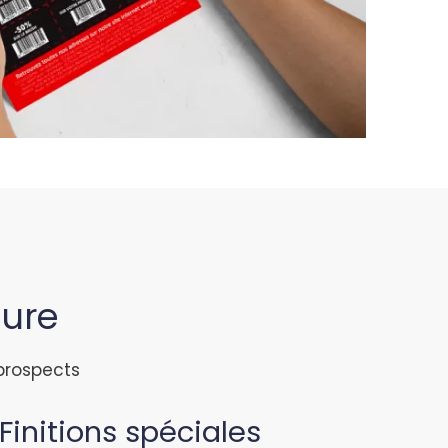
sure
 prospects
Finitions spéciales