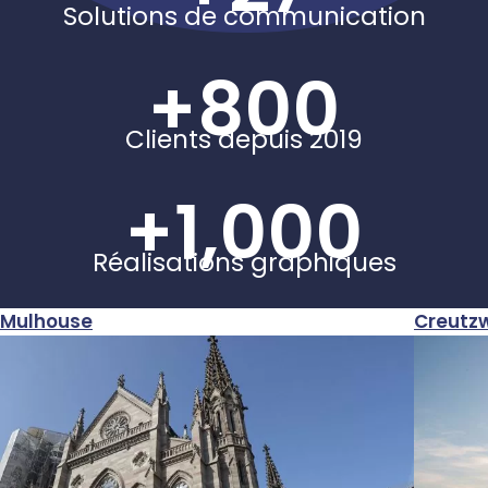
Solutions de communication
+
800
Clients depuis 2019
+
1,000
Réalisations graphiques
Mulhouse
Creutz