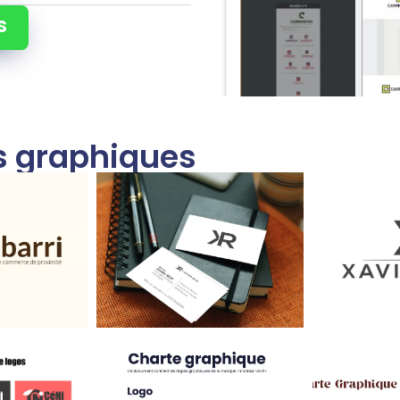
s
ns graphiques