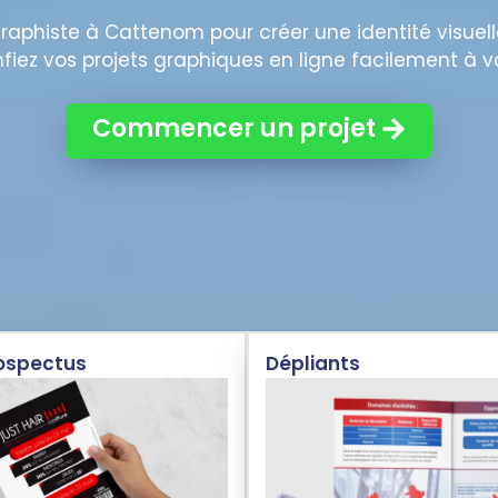
raphiste à Cattenom pour créer une identité visuell
ez vos projets graphiques en ligne facilement à vo
Commencer un projet
rospectus
Dépliants