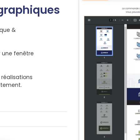
 graphiques
ique &
r une fenêtre
réalisations
ctement.