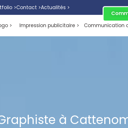
tfolio >
Contact >
Actualités >
Comme
ogo >
Impression publicitaire >
Communication di
Graphiste à Catteno