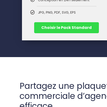
Conception en 24h seulement
JPG, PNG, PDF, SVG, EPS
Choisir le Pack Standard
Partagez une plaque
commerciale d’age
efficace