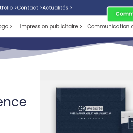
tfolio >
Contact >
Actualités >
Comme
ogo >
Impression publicitaire >
Communication di
ence