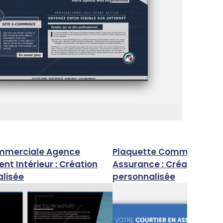
mmerciale Agence
Plaquette Commerciale C
 Intérieur : Création
Assurance : Création 100
alisée
personnalisée