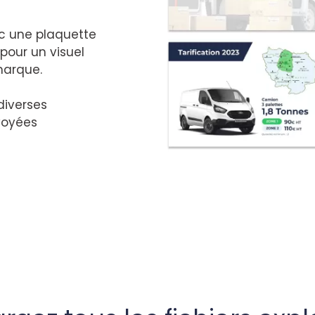
c une plaquette
pour un visuel
marque.
diverses
voyées