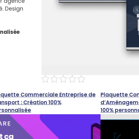
ur agence
é. Design
nalisée
aquette Commerciale Entreprise de
Plaquette Co
ansport : Création 100%
d’Aménagement
rsonnalisée
100% personn