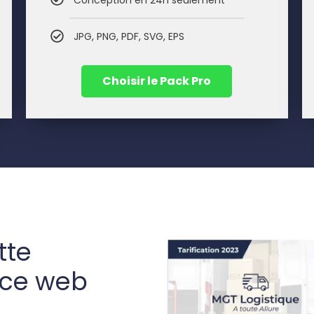
Conception en 24h seulement
JPG, PNG, PDF, SVG, EPS
Choisir le Pack Pro
tte
nce web