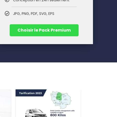
Conception en 24h seulement
JPG, PNG, PDF, SVG, EPS
Choisir le Pack Premium