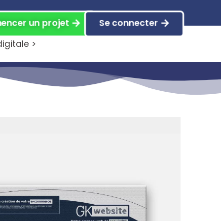
ncer un projet
Se connecter
gitale >