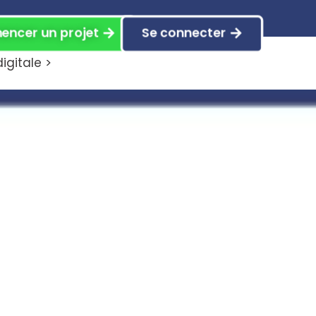
ncer un projet
Se connecter
gitale >
nce