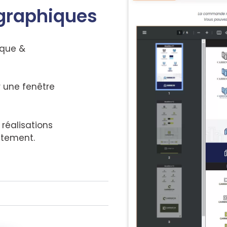
 graphiques
ique &
r une fenêtre
réalisations
ctement.