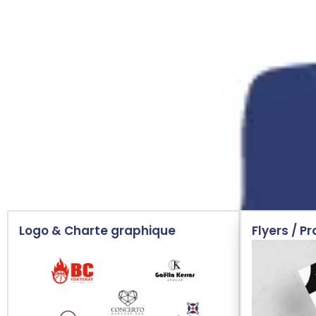
Vous cherchez un grap
communication ? Confi
Logo & Charte graphique
Flyers / P