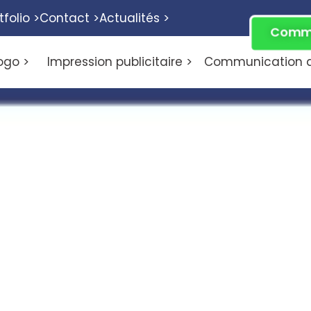
tfolio >
Contact >
Actualités >
Comme
ogo >
Impression publicitaire >
Communication di
aphiste en Île-de-Fra