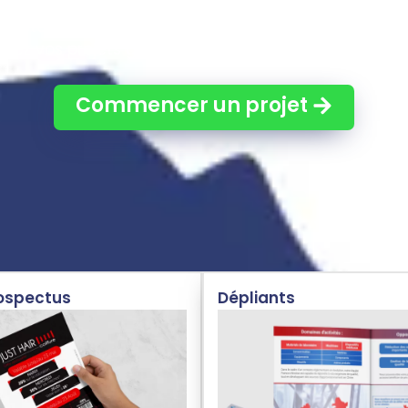
histe en Île-de-France pour créer une identité visu
ez vos projets graphiques en ligne facilement à vo
Commencer un projet
rospectus
Dépliants