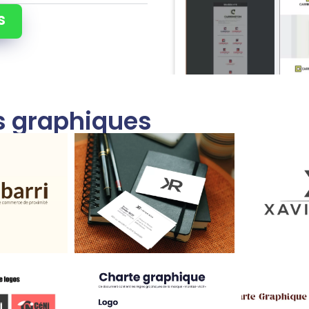
s
ns graphiques