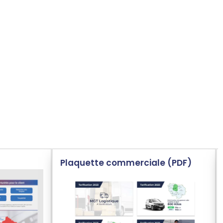
elle & vos supports de
tre graphiste à Metz !
Plaquette commerciale (PDF)