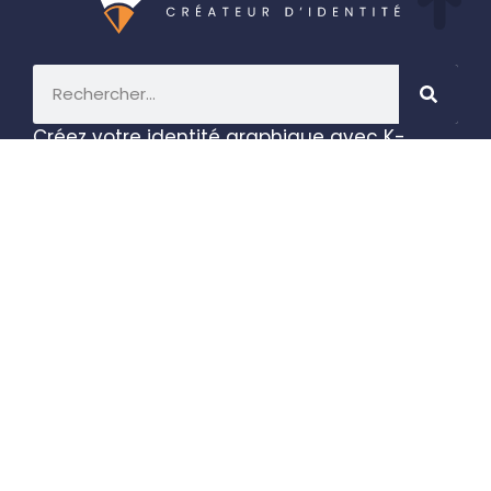
Créez votre identité graphique avec K-
Graphiste, développez votre communication
en ligne et imprimez des supports
publicitaires efficaces.
Réservez un appel de
découverte >