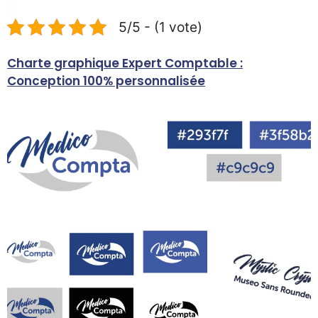
5/5 - (1 vote)
Charte graphique Expert Comptable :
C
Conception 100% personnalisée
C