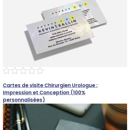
Cartes de visite Chirurgien Urologue :
C
Impression et Conception (100%
I
personnalisées)
p