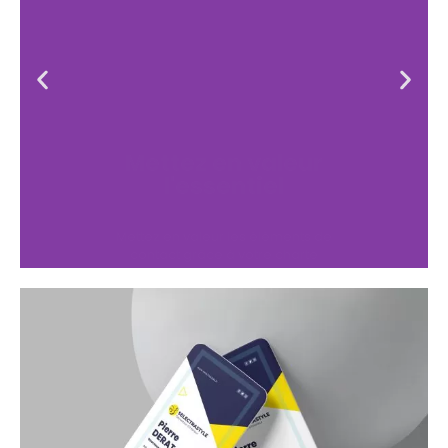
Mettez en valeur
l'essentiel
Mettez en valeur les éléments de
contact grâce à votre charte
graphique