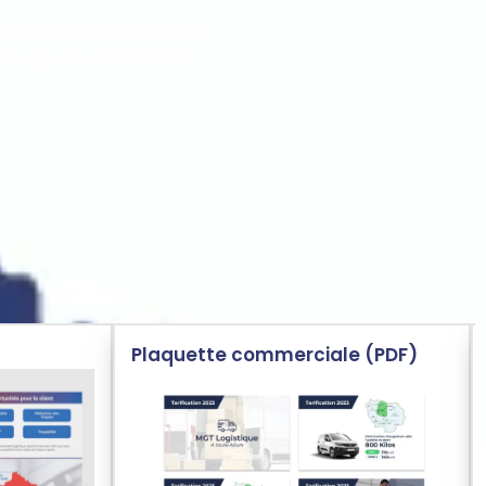
elle & vos supports de
tre graphiste à Metz !
Plaquette commerciale (PDF)