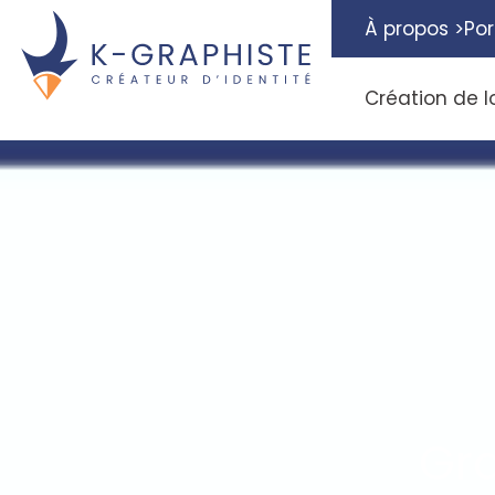
À propos >
Por
Création de l
Gra