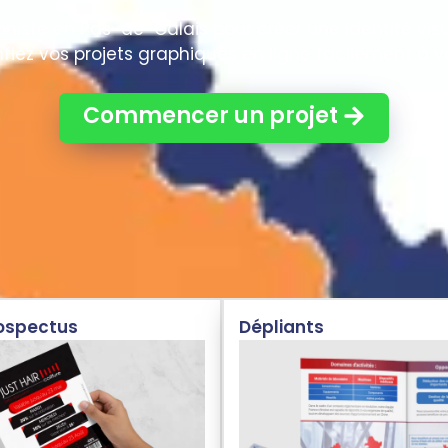
histe en Pas-de-Calais pour créer une identité visu
ez vos projets graphiques en ligne facilement à vo
Commencer un projet
rospectus
Dépliants