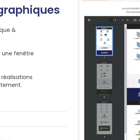
 graphiques
ique &
r une fenêtre
réalisations
ctement.