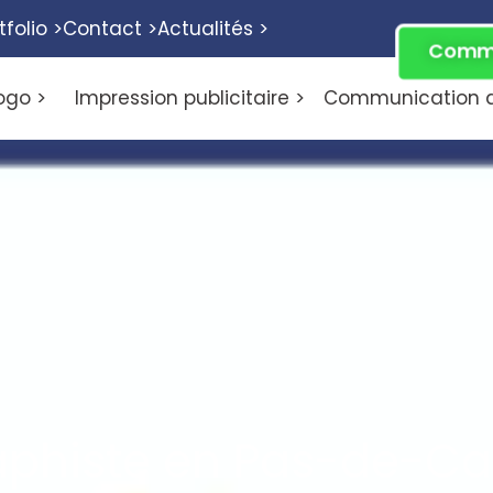
tfolio >
Contact >
Actualités >
Comme
ogo >
Impression publicitaire >
Communication di
phiste en Pas-de-Ca