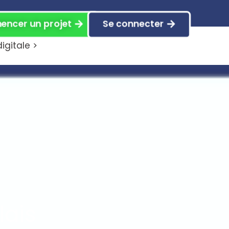
ncer un projet
Se connecter
gitale >
lais