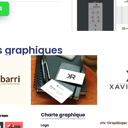
s
ns graphiques