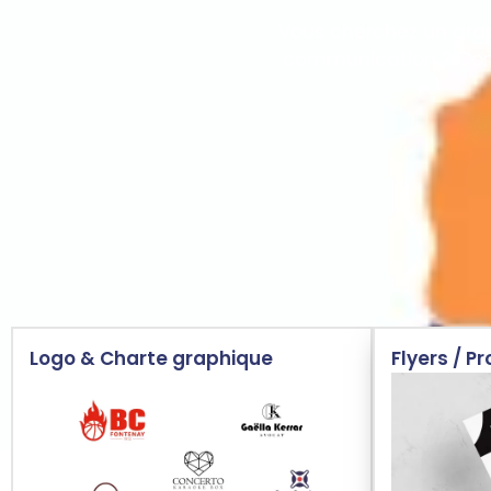
Vous cherchez un grap
communication ? Confi
Logo & Charte graphique
Flyers / P