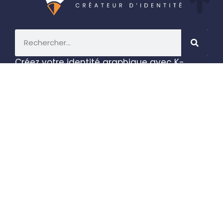
Créez votre identité graphique avec K-
Graphiste, développez votre communication
en ligne et imprimez des supports
publicitaires efficaces.
Réservez un appel de
découverte >