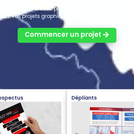
raphiste en Creuse pour créer une identité visuell
ez vos projets graphiques en ligne facilement à vo
Commencer un projet
rospectus
Dépliants