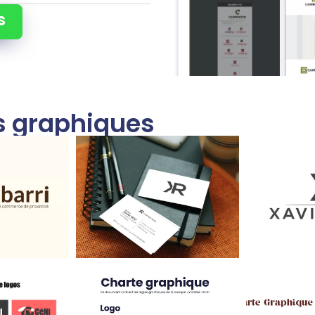
s
ns graphiques