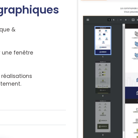
 graphiques
ique &
r une fenêtre
réalisations
ctement.