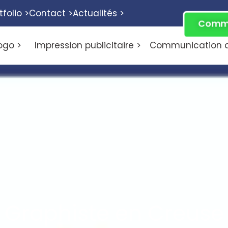
tfolio >
Contact >
Actualités >
Comme
ogo >
Impression publicitaire >
Communication di
Graphiste en Creuse