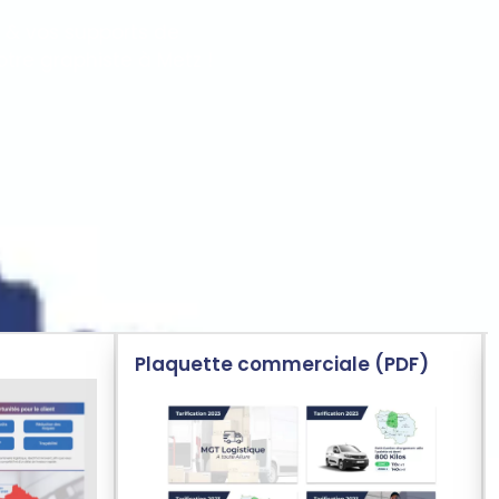
e & vos supports de
tre graphiste à Metz !
Plaquette commerciale (PDF)