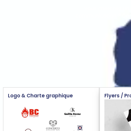
Vous cherchez un g
communication ? Confi
Logo & Charte graphique
Flyers / P