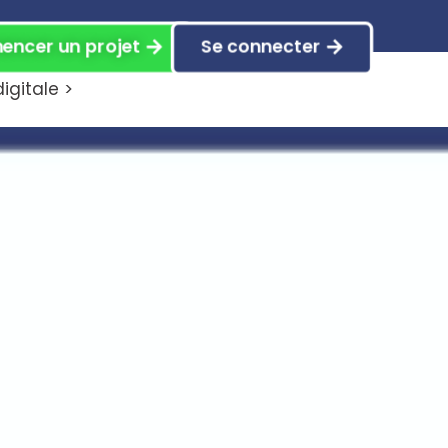
ncer un projet
Se connecter
gitale >