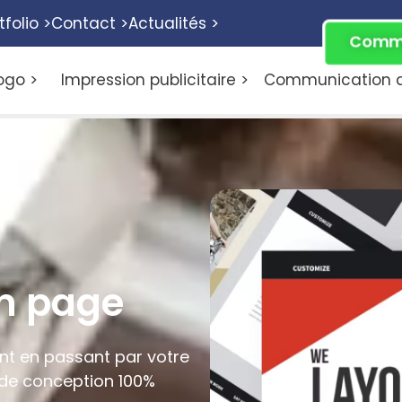
tfolio >
Contact >
Actualités >
Comme
ogo >
Impression publicitaire >
Communication di
en page
nt en passant par votre
 de conception 100%