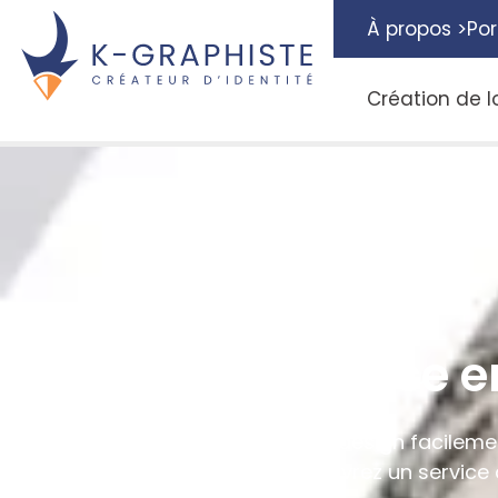
À propos >
Por
Création de l
Design de mise 
Publié le
07/09/2022
Créez une mise en page design facileme
graphiste en ligne. Découvrez un service