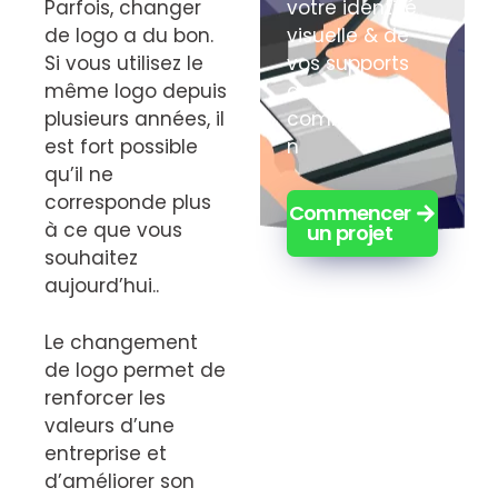
Parfois, changer
votre identité
de logo a du bon.
visuelle & de
Si vous utilisez le
vos supports
même logo depuis
de
plusieurs années, il
communicatio
est fort possible
n
qu’il ne
corresponde plus
Commencer
à ce que vous
un projet
souhaitez
aujourd’hui..
Le changement
de logo permet de
renforcer les
valeurs d’une
entreprise et
d’améliorer son