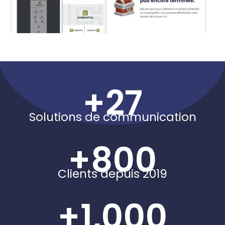
+
27
Solutions de communication
+
800
Clients depuis 2019
+
1,000