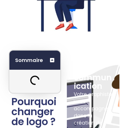
Boostez
Sommaire
votre
commun
ication
Votre graphiste
Pourquoi
vous
changer
accompagne
dans la
de logo ?
création de