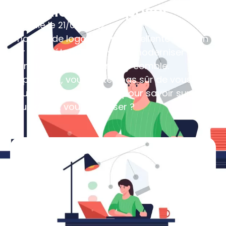
questions à se poser
Publié le
21/06/2022
Changer de logo est une excellente solution
car cette étape consiste à moderniser votre
identité visuelle de fond en comble.
Cependant, vous n’êtes pas sûr de vous ?
Vous avez besoin d’aide pour savoir sur quoi
vous devez vous focaliser ?