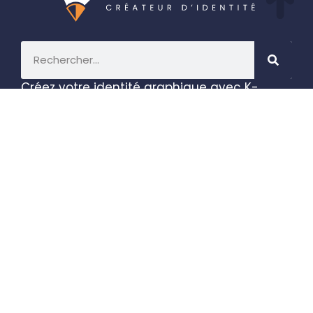
Créez votre identité graphique avec K-
Graphiste, développez votre communication
en ligne et imprimez des supports
publicitaires efficaces.
Réservez un appel de
découverte >